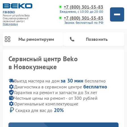
+7 (800) 301-55-83
Ежедневно, с 10:00 до 20:00
FIX-BEKO
Ремонт устройств Beko
+7 (800) 301-55-83
Специализированный
cервисный центр г.
Звонок бесплатный по РФ
Новокузнецк
Мы ремонтируем
Позвонить
Сервисный центр Beko
в Новокузнецке
за 30 мин
Выезд мастера на дом
бесплатно
бесплатно
Диагностика в сервисном центре
Гарантия на ремонт и запчасти до 3х лет
Честные цены на ремонт - от 300 рублей
Оригинальные комплектующие
20%
Скидка для вас до
Ремонт вертикальных пылесосов Beko
Ремонт стиральных машин Beko
Ремонт сушильных машин Beko
Ремонт кухонных комбайнов Beko
Ремонт микроволновых печей Beko
Ремонт посудомоечных машин Beko
Ремонт морозильных камер Beko