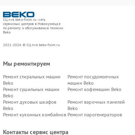
СЦ nvk.beko-fixim.ru - сеть
сервисных центров в Новокузнецке
по ремонту и обслуживанию техники
Beko
2021-2026 © СЦ nvk.beko-fixim.ru
Мы ремонтируем
Ремонт стиральных машин
Ремонт посудомоечных
Beko
машин Beko
Ремонт сушильных машин
Ремонт кофемашин Beko
Beko
Ремонт духовых шкафов
Ремонт варочных панелей
Beko
Beko
Ремонт кухонных комбайнов
Ремонт парогенераторов
Beko
Beko
Ремонт блендеров Beko
Ремонт кофеварок Beko
Контакты сервис центра
Ремонт холодильников Beko
Ремонт морозильных камер