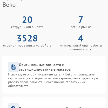
креплений, кнопок)
Beko
Ремонт/замена датчика
1100 рублей
температуры
20
7
Замена сетевого
сотрудников в штате
лет на рынке
1200 рублей
фильтра
3528
4
Замена прессостата
1550 рублей
отремонтированных устройств
минимальный опыт работы
специалистов
Замена сливного насоса
1550 рублей
Замена жгута
1250 рублей
Оригинальные запчасти и
электропроводки
сертифицированные мастера
Используются оригинальные детали Beko и прошедшие
Ремонт или замена
сертификацию специалисты, что гарантирует корректную
1250 рублей
патрубка
работу после ремонта и сохранение гарантийных
обязательств
Замена заливного
1250 рублей
клапана
Замена щёток
1200 рублей