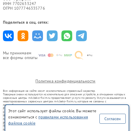
ИНН 7702633247
ОГРН 1077746335776
Поделиться в соц. сетях:
Мы принимаем
все формы оплаты
Политика конфиденциальности
Вся информация на сайте носит исключительно справочный характер.
Товарные знаки используются исключительно для описания устройств, в отношении которых
сервисные центры nvk.beko-fixim.ru предоставляют услуги по ремонту. Услуги оказываются в
неавторизованных сервисных центрах nvk.beko-fixim.ru, которые не связаны с
правообладателями товарных знаков или их официальными представителями.
Ремонт осуществляется для устройств, уже введенных в гражданский оборот в соответствии
Этот сайт использует файлы cookie. Вы можете
со статьей 1487 ГК РФ.
Использование товарных знаков не преследует цели индивидуализации услуг или введения
ознакомиться с
правилами использования
Согласен
потребителей в заблуждение, а служит для информирования о предоставляемых услугах по
ремонту техники указанных брендов.
файлов cookie
Представленная на сайте информация не является публичной офертой, определяемой
положениями Статьи 437(2) Гражданского кодекса РФ