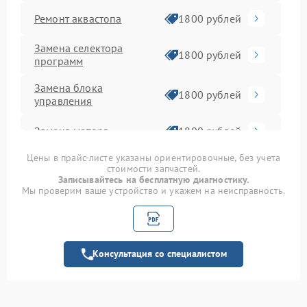
Ремонт аквастопа
1800 рублей
Замена селектора
1800 рублей
программ
Замена блока
1800 рублей
управления
Замена мотора
1800 рублей
Цены в прайс-листе указаны ориентировочные, без учета
Замена шторок
1750 рублей
стоимости запчастей.
барабана
Записывайтесь на бесплатную диагностику.
Мы проверим ваше устройство и укажем на неисправность.
Замена пружин
1750 рублей
Замена верхнего
1600 рублей
противовеса
Консультация со специалистом
Замена амортизаторов
2000 рублей
Ремонт или замена