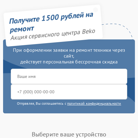
дозатора моющих
750 рублей
средств
Получите 1500 рублей на
Замена заливного шланга
750 рублей
ремонт
Акция сервисного центра Beko
Замена нижнего
3450 рублей
противовеса
При оформлении заявки на ремонт техники через
сайт,
Замена бака
3450 рублей
действует персональная бессрочная скидка
Замена опоры бака
2800 рублей
Замена подшипников
2800 рублей
Замена крестовины
2750 рублей
Отправляя, Вы соглашаетесь с
политикой конфиденциальности
Ремонт платы
управления
2450 рублей
(восстановление)
Выберите ваше устройство